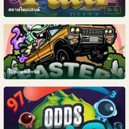
สลาฟไทยแลนด์
โต๊ะ 86
โป๊กเกอร์เท็กซัส
โต๊ะ 248