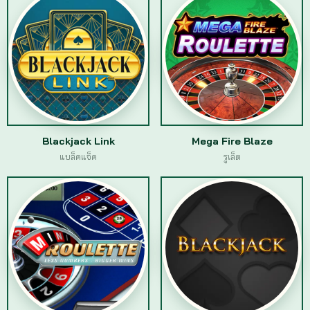
Blackjack Link
Mega Fire Blaze
แบล็คแจ็ค
รูเล็ต