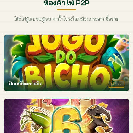
ห้องค้าไพ่ P2P
โต๊ะไพ่ผู้เล่นชนผู้เล่น ค่าน้ำโปร่งใสเหมือนกระดานซื้อขาย
ป๊อกเด้งคลาสสิก
โต๊ะ 77