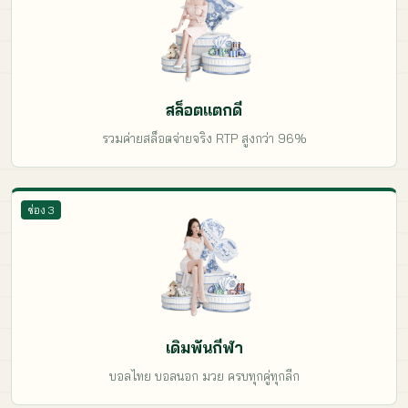
สล็อตแตกดี
รวมค่ายสล็อตจ่ายจริง RTP สูงกว่า 96%
ช่อง 3
เดิมพันกีฬา
บอลไทย บอลนอก มวย ครบทุกคู่ทุกลีก