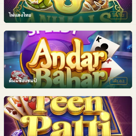
ไพ่แคงไทย
โต๊ะ 82
ดัมมี่ชิงแชมป์
โต๊ะ 83