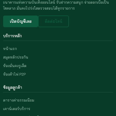
ธนาคารแห่งความบันเทิงออนไลน์ รับฝากความสนุก จ่ายดอกเบี้ยเป็น
โชคลาภ มั่นคงโปร่งใสตรวจสอบได้ทุกรายการ
เปิดบัญชีเลย
ติดต่อไลน์
บริการหลัก
หน้าแรก
สมุดหลักประกัน
ห้องมั่นคงรูเล็ต
ห้องค้าไพ่ P2P
ข้อมูลลูกค้า
ตารางค่าธรรมเนียม
เคาน์เตอร์บริการ