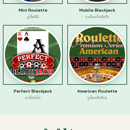
Mini Roulette
Mobile Blackjack
รูเล็ตมินิ
แบล็คแจ็คมือถือ
Perfect Blackjack
American Roulette
แบล็คแจ็ค
รูเล็ตพรีเมียม