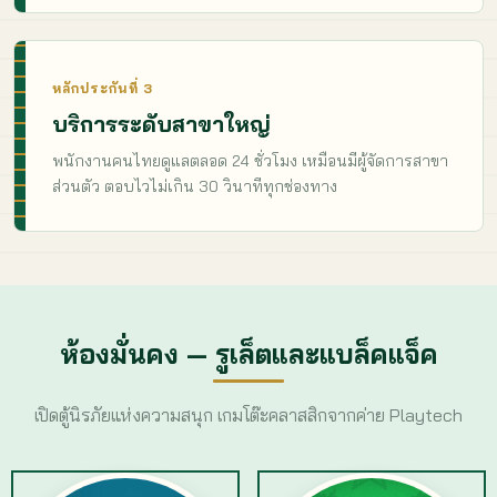
หลักประกันที่ 3
บริการระดับสาขาใหญ่
พนักงานคนไทยดูแลตลอด 24 ชั่วโมง เหมือนมีผู้จัดการสาขา
ส่วนตัว ตอบไวไม่เกิน 30 วินาทีทุกช่องทาง
ห้องมั่นคง — รูเล็ตและแบล็คแจ็ค
เปิดตู้นิรภัยแห่งความสนุก เกมโต๊ะคลาสสิกจากค่าย Playtech