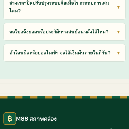
ช่วงเวลาปิดปรับปรุงระบบคือเมื่อไร กระทบการเล่น
▾
ไหม?
ขอใบแจ้งยอดหรือประวัติการเล่นย้อนหลังได้ไหม?
▾
ถ้าโอนผิดหรือยอดไม่เข้า จะได้เงินคืนภายในกี่วัน?
▾
฿
M88 สภาพคล่อง