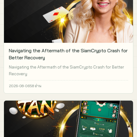
Navigating the Aftermath of the SiamCrypto Crash for
Better Recovery
Navigating the Aftermath of the SiamCrypto Crash for Better
Recovery
2026-08-06
58 อ่าน